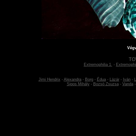
Végv
TO
Extremophilia 1.
-
Extremophil
Jimi Hendrix
-
Alexandra
-
Borg
-
Édua
-
Lázár
-
Iván
-
L
Sipos Mihály
-
Bozsó Zsuzsa
-
Vanda