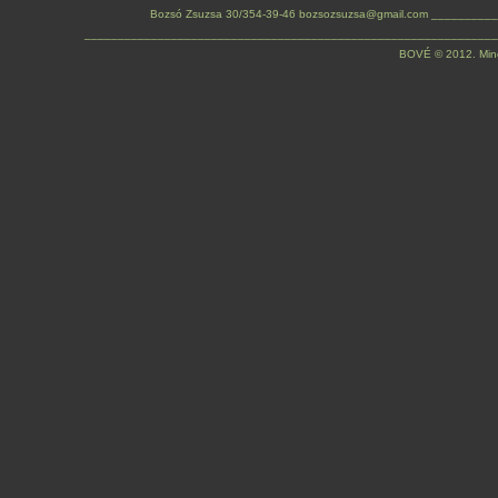
Bozsó Zsuzsa 30/354-39-46 bozsozsuzsa@gmail.com ________
______________________________________________________________
BOVÉ © 2012. Minden