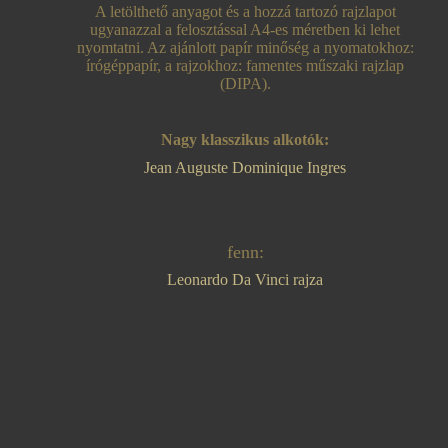
A letölthető anyagot és a hozzá tartozó rajzlapot
ugyanazzal a felosztással A4-es méretben ki lehet
nyomtatni. Az ajánlott papír minőség a nyomatokhoz:
írógéppapír, a rajzokhoz: famentes műszaki rajzlap
(DIPA).
Nagy klasszikus alkotók:
Jean Auguste Dominique Ingres
fenn:
Leonardo Da Vinci rajza