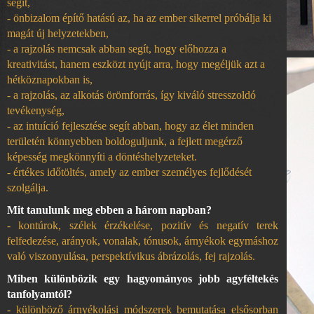
segít,
- önbizalom építő hatású az, ha az ember sikerrel próbálja ki
magát új helyzetekben,
- a rajzolás nemcsak abban segít, hogy előhozza a
kreativitást, hanem eszközt nyújt arra, hogy megéljük azt a
hétköznapokban is,
- a rajzolás, az alkotás örömforrás, így kiváló stresszoldó
tevékenység,
- az intuíció fejlesztése segít abban, hogy az élet minden
területén könnyebben boldoguljunk, a fejlett megérző
képesség megkönnyíti a döntéshelyzeteket.
- értékes időtöltés, amely az ember személyes fejlődését
szolgálja.
Mit tanulunk meg ebben a három napban?
- kontúrok, szélek érzékelése, pozitív és negatív terek
felfedezése, arányok, vonalak, tónusok, árnyékok egymáshoz
való viszonyulása, perspektívikus ábrázolás, fej rajzolás.
Miben különbözik egy hagyományos jobb agyféltekés
tanfolyamtól?
- különböző árnyékolási módszerek bemutatása elsősorban