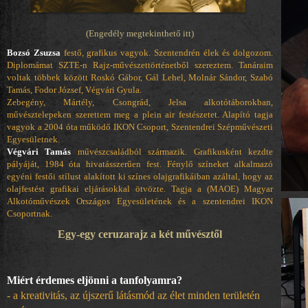
(Engedély megtekinthető itt)
Bozsó Zsuzsa
festő, grafikus vagyok. Szentendrén élek és dolgozom.
Diplomámat SZTE-n Rajz-művészettörténetből szereztem. Tanáraim
voltak többek között Roskó Gábor, Gál Lehel, Molnár Sándor, Szabó
Tamás, Fodor József, Végvári Gyula.
Zebegény, Mártély, Csongrád, Jelsa alkotótáborokban,
művésztelepeken szerettem meg a plein air festészetet. Alapító tagja
vagyok a 2004 óta működő IKON Csoport, Szentendrei Szépművészeti
Egyesületnek.
Végvári Tamás
művészcsaládból származik. Grafikusként kezdte
pályáját, 1984 óta hivatásszerűen fest. Fénylő színeket alkalmazó
egyéni festői stílust alakított ki színes olajgrafikáiban azáltal, hogy az
olajfestést grafikai eljárásokkal ötvözte. Tagja a (MAOE) Magyar
Alkotóművészek Országos Egyesületének és a szentendrei IKON
Csoportnak.
Egy-egy ceruzarajz a két művésztől
Miért érdemes eljönni a tanfolyamra?
- a kreativitás, az újszerű látásmód az élet minden területén