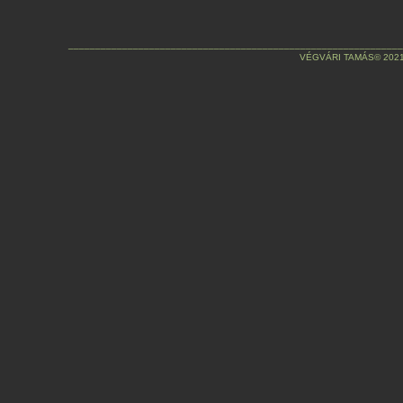
______________________________________________________________
VÉGVÁRI TAMÁS© 2021. Mi