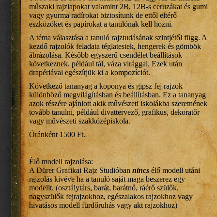
műszaki rajzlapokat valamint 2B, 12B-s ceruzákat és gumi
vagy gyurma radírokat biztosítunk de ettől eltérő
eszközöket és papírokat a tanulónak kell hozni.
A téma választása a tanuló rajztudásának szintjétől függ. A
kezdő rajzolók feladata téglatestek, hengerek és gömbök
ábrázolása. Később egyszerű csendélet beállítások
következnek, például tál, váza virággal. Ezek után
drapériával egészítjük ki a kompozíciót.
Következő tananyag a koponya és gipsz fej rajzok
különböző megvilágításban és beállításban. Ez a tananyag
azok részére ajánlott akik művészeti iskolákba szeretnének
tovább tanulni, például divattervező, grafikus, dekoratőr
vagy művészeti szakközépiskola.
Óránként 1500 Ft.
Élő modell rajzolása:
A Dürer Grafikai Rajz Studióban
nincs
élő modell utáni
rajzolás kivéve ha a tanuló saját maga beszerez egy
modellt. (osztálytárs, barát, barátnő, ráérő szülők,
nagyszülők fejrajzokhoz, egészalakos rajzokhoz vagy
hivatásos modell fürdőruhás vagy akt rajzokhoz)