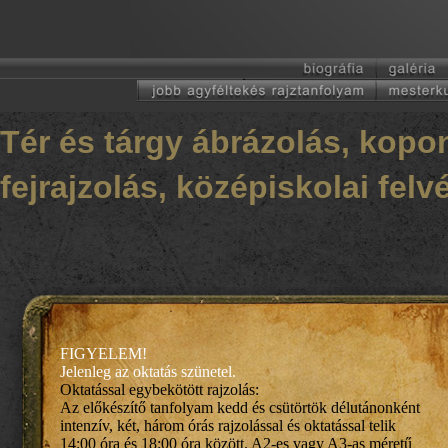
T
ér és tárgy ábrázolás, kopo
fejrajzolás
, középiskolai felv
FIGYELEM!
Jelenleg az oktatás szünetel.
Oktatással egybekötött rajzolás:
Az előkészítő tanfolyam kedd és csütörtök délutánonként
intenzív, két, három órás rajzolással és oktatással telik
14:00 óra és 18:00 óra között. A2-es vagy A3-as méretű